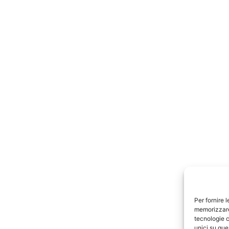
Per fornire 
memorizzare 
tecnologie c
unici su que