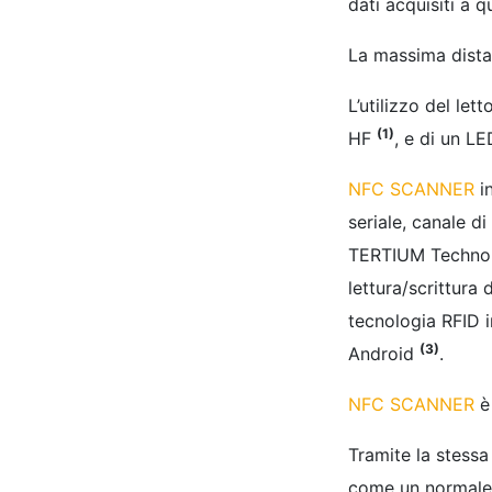
dati acquisiti a 
La massima distan
L’utilizzo del let
(1)
HF
, e di un LE
NFC SCANNER
in
seriale, canale d
TERTIUM Technolog
lettura/scrittura
tecnologia RFID i
(3)
Android
.
NFC SCANNER
è 
Tramite la stessa
come un normale l