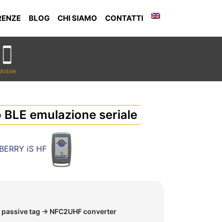
RENZE
BLOG
CHI SIAMO
CONTATTI
Mobile
o BLE emulazione seriale
BERRY iS HF
 passive tag -> NFC2UHF converter