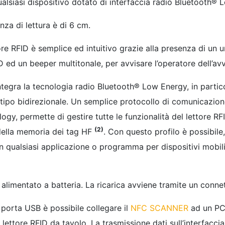
qualsiasi dispositivo dotato di interfaccia radio Bluetooth®
za di lettura è di 6 cm.
tore RFID è semplice ed intuitivo grazie alla presenza di un u
D ed un beeper multitonale, per avvisare l’operatore dell’avv
tegra la tecnologia radio Bluetooth® Low Energy, in partico
i tipo bidirezionale. Un semplice protocollo di comunicazione 
y, permette di gestire tutte le funzionalità del lettore RFID
(2)
 della memoria dei tag HF
. Con questo profilo è possibile,
n qualsiasi applicazione o programma per dispositivi mobili
alimentato a batteria. La ricarica avviene tramite un conn
 porta USB è possibile collegare il
NFC SCANNER
ad un PC,
ettore RFID da tavolo. La trasmissione dati sull’interfaccia